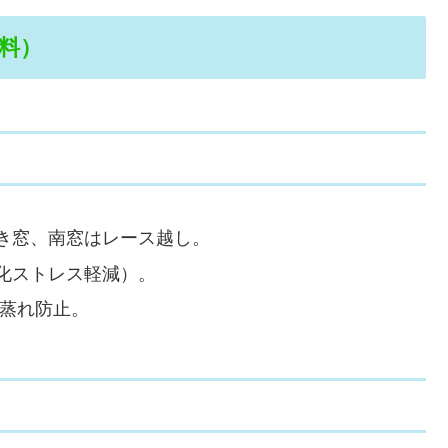
料）
き窓、南窓はレース越し。
化ストレス軽減）。
蒸れ防止。