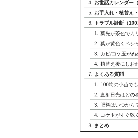
お世話カレンダー
お手入れ・植替え
トラブル診断（10
葉先が茶色でカ
葉が黄色くベシ
カビ/コケ玉がぬ
植替え後にしお
よくある質問
100均の小苗で
直射日光はどの
肥料はいつから
コケ玉がすぐ乾
まとめ