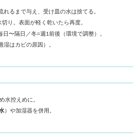
流れるまで与え、受け皿の水は捨てる。
水切り。表面が軽く乾いたら再度。
=毎日〜隔日／冬=週1前後（環境で調整）。
過湿はカビの原因）。
ため水控えめに。
水
）や加湿器を併用。