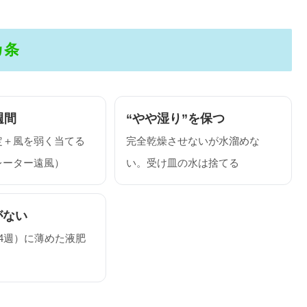
カ条
週間
“やや湿り”を保つ
定＋風を弱く当てる
完全乾燥させないが水溜めな
レーター遠風）
い。受け皿の水は捨てる
がない
4週）に薄めた液肥