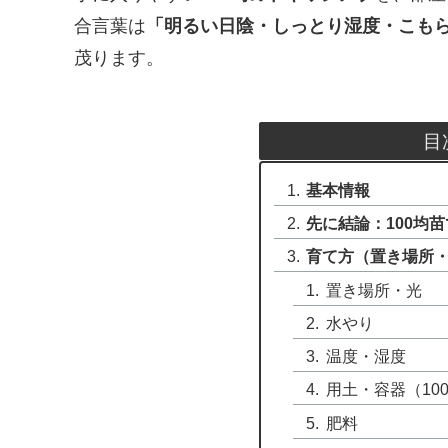
合言葉は
「明るい日陰・しっとり湿度・こも
茂ります。
目
基本情報
先に結論：100均
育て方（置き場所
置き場所・光
水やり
温度・湿度
用土・容器（10
肥料