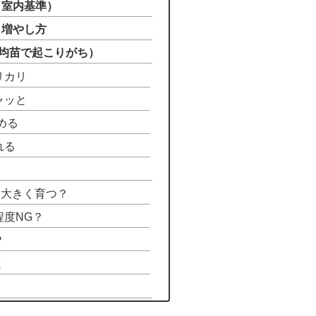
（室内基準）
・増やし方
0均苗で起こりがち）
リカリ
ャッと
める
れる
も大きく育つ？
程度NG？
？
く