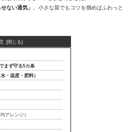
らせない通気」
。小さな苗でもコツを掴めばふわっと
次
苗でまず守る5カ条
・水・温度・肥料）
0均アレンジ）