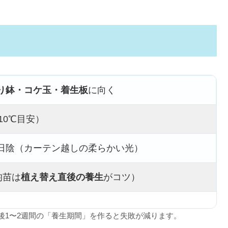
り鉢・コケ玉・着生板
に向く
10℃目安）
日陰（カーテン越しの柔らかい光）
均苗は
植え替え直後の養生
がコツ）
後1〜2週間の「養生期間」を作ると失敗が減ります。