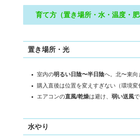
育て方（置き場所・水・温度・肥
置き場所・光
室内の
明るい日陰〜半日陰
へ。北〜東向
購入直後は位置を変えすぎない（環境変
エアコンの
直風/乾燥
は避け、
弱い送風
で
水やり