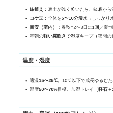
鉢植え
：表土が浅く乾いたら、鉢底から
コケ玉
：全体を
5〜10分浸水
→しっかり
目安（室内）
：春秋=2〜3日に1回／夏
毎朝の
軽い霧吹き
で湿度キープ（夜間の
温度・湿度
適温
15〜25℃
。10℃以下で成長ゆるむ
湿度
50〜70%
目標。加湿トレイ（
軽石＋