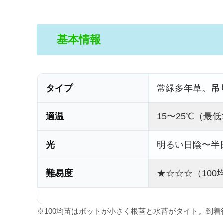
基本情報
タイプ
常緑多年草。
吊
適温
15〜25℃（最低
光
明るい日陰〜半
難易度
★☆☆☆（100
※100均苗はポットが小さく根茎と水苔がタイト。到着