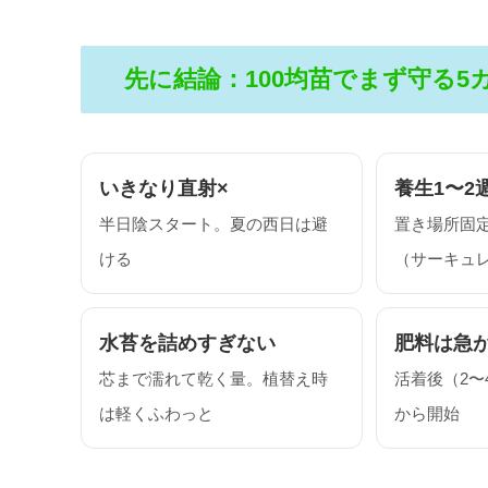
先に結論：100均苗でまず守る5
いきなり直射×
養生1〜2
半日陰スタート。夏の西日は避
置き場所固
ける
（サーキュ
水苔を詰めすぎない
肥料は急
芯まで濡れて乾く量。植替え時
活着後（2〜
は軽くふわっと
から開始